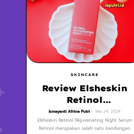
SKINCARE
Review Elsheskin
Retinol
Rejuvenating
Ismayanti Afrina Putri
Mei 24, 2024
Elsheskin Retinol Rejuvenating Night Serum
Night Serum,
Retinol merupakan salah satu kandungan