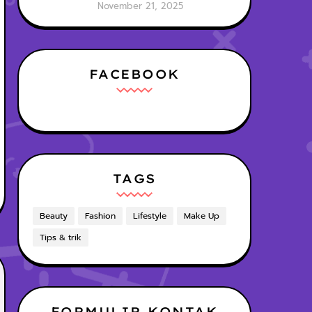
Laptop Gaming No.1
November 21, 2025
FACEBOOK
TAGS
Beauty
Fashion
Lifestyle
Make Up
Tips & trik
FORMULIR KONTAK