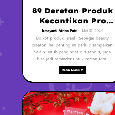
89 Deretan Produk
Kecantikan Pro
Israel
Ismayanti Afrina Putri
Mei 31, 2024
Boikot produk Israel , Sebagai beauty
creator hal penting ini perlu disampaikan!
Selain untuk pengingat diri sendiri, juga
bisa jadi reminder untuk teman-tem…
READ MORE »