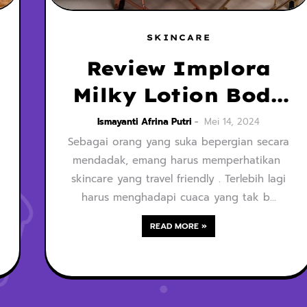
SKINCARE
Review Implora
Milky Lotion Body
Serum
Ismayanti Afrina Putri
Mei 14, 2024
Sebagai orang yang suka bepergian secara
mendadak, emang harus memperhatikan
skincare yang travel friendly . Terlebih lagi
harus menghadapi cuaca yang tak b…
READ MORE »