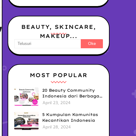
BEAUTY, SKINCARE,
MAKEUP...
MOST POPULAR
20 Beauty Community
Indonesia dari Berbagai
Brand yang bisa kamu
April 23, 2024
Ikuti untuk Tingkatkan
Skill & Upgrade Diri!
5 Kumpulan Komunitas
Kecantikan Indonesia
April 28, 2024