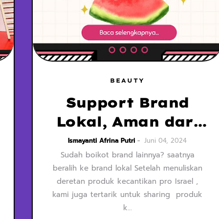
BEAUTY
Support Brand
Lokal, Aman dari
Boikot Keji Israel
Ismayanti Afrina Putri
Juni 04, 2024
Sudah boikot brand lainnya? saatnya
beralih ke brand lokal Setelah menuliskan
deretan produk kecantikan pro Israel ,
kami juga tertarik untuk sharing produk
k…