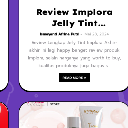
Review Implora
Jelly Tint
Mariposa &
Ismayanti Afrina Putri
Mei 28, 2024
Review Lengkap Jelly Tint Implora Akhir-
Sangria, Produk
akhir ini lagi happy banget review produk
Best Seller yang
Implora, selain harganya yang worth to buy,
Ampuh Lembabkan
kualitas produknya juga bagus s…
Bibir!
READ MORE »