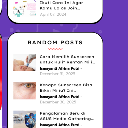
Ikuti Cara Ini Agar
Kamu Lolos Join
Komunitas Kecantikan
April 07, 2024
RANDOM POSTS
Cara Memilih Sunscreen
untuk Kulit Rentan Milia
(Agar Aman Dipakai
Ismayanti Afrina Putri
Setiap Hari)
December 31, 2025
Kenapa Sunscreen Bisa
Bikin Milia? Ini
Penyebab, Kesalahan
Ismayanti Afrina Putri
Umum, dan Cara
December 30, 2025
Mengatasinya
Pengalaman Seru di
ASUS Media Gathering
Medan: Teknologi AI,
Ismayanti Afrina Putri