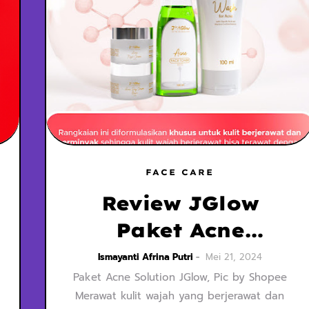
FACE CARE
Review JGlow
Paket Acne
Solution, Cocok
Ismayanti Afrina Putri
Mei 21, 2024
Paket Acne Solution JGlow, Pic by Shopee
untuk Kulit
Merawat kulit wajah yang berjerawat dan