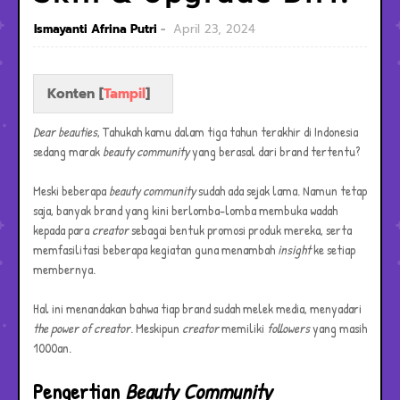
Ismayanti Afrina Putri
April 23, 2024
Konten [
Tampil
]
Dear beauties
, Tahukah kamu dalam tiga tahun terakhir di Indonesia
sedang marak
beauty community
yang berasal dari brand tertentu?
Meski beberapa
beauty community
sudah ada sejak lama. Namun tetap
saja, banyak brand yang kini berlomba-lomba membuka wadah
kepada para
creator
sebagai bentuk promosi produk mereka, serta
memfasilitasi beberapa kegiatan guna menambah
insight
ke setiap
membernya.
Hal ini menandakan bahwa tiap brand sudah melek media, menyadari
the power of creator
. Meskipun
creator
memiliki
followers
yang masih
1000an.
Pengertian
Beauty Community