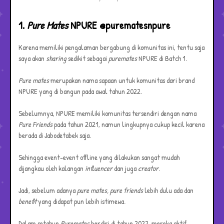
1.
Pure Mates
NPURE @purematesnpure
Karena memiliki pengalaman bergabung di komunitas ini, tentu saja
saya akan
sharing
sedikit sebagai
puremates
NPURE di Batch 1.
Pure mates
merupakan nama sapaan untuk komunitas dari brand
NPURE yang di bangun pada awal tahun 2022.
Sebelumnya, NPURE memiliki komunitas tersendiri dengan nama
Pure Friends
pada tahun 2021, namun lingkupnya cukup kecil karena
berada di Jabodetabek saja.
Sehingga event-event offline yang dilakukan sangat mudah
dijangkau oleh kalangan
influencer
dan juga
creator
.
Jadi, sebelum adanya
pure mates, pure friends
lebih dulu ada dan
benefit
yang didapat pun lebih istimewa.
Dalam setahun
Puremates
berdiri di tahun 2022, mereka aktif