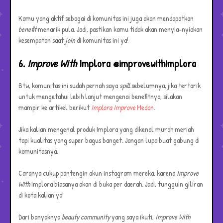
Kamu yang aktif sebagai di komunitas ini juga akan mendapatkan
benefit
menarik pula. Jadi, pastikan kamu tidak akan menyia-nyiakan
kesempatan saat
join
di komunitas ini ya!
6.
Improve With
Implora @improvewithimplora
Btw, komunitas ini sudah pernah saya
spill
sebelumnya, jika tertarik
untuk mengetahui lebih lanjut mengenai benefitnya, silakan
mampir ke artikel berikut
Implora Improve
Medan
.
Jika kalian mengenal produk Implora yang dikenal murah meriah
tapi kualitas yang super bagus banget. Jangan lupa buat gabung di
komunitasnya.
Caranya cukup pantengin akun instagram mereka, karena
Improve
With
Implora biasanya akan di buka per daerah. Jadi, tungguin giliran
di kota kalian ya!
Dari banyaknya
beauty community
yang saya ikuti,
Improve
With