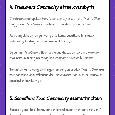
4.
TrueLovers Community
@trueloversbytts
Truelovers
merupakan
beauty community
asal brand
True to Skin
.
Hingga kini,
TrueLovers
masih aktif merekrut para
member
.
Ada banyak keuntungan yang bisa kamu dapatkan, termasuk
welcoming kit
dengan hadiah menarik lainnya.
Sejauh ini,
TrueLovers
tidak ada kelas khusus untuk para
member
-
nya, namun sering membagikan
campaign
disetiap bulannya.
Teruntuk kamu yang aktif ngonten dengan produk
True to Skin
, akan
mendapatkan
benefit
khusus dari
TrueLovers
. Dan akan di umumkan
pada bulan berikutnya.
5
. Somethinc Town Community
@somethinctown
Siapa sih yang tidak kenal dengan brand kecantikan yang satu ini?