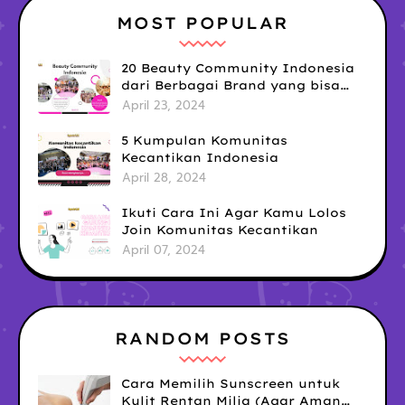
MOST POPULAR
20 Beauty Community Indonesia
dari Berbagai Brand yang bisa
kamu Ikuti untuk Tingkatkan Skill
April 23, 2024
& Upgrade Diri!
5 Kumpulan Komunitas
Kecantikan Indonesia
April 28, 2024
Ikuti Cara Ini Agar Kamu Lolos
Join Komunitas Kecantikan
April 07, 2024
RANDOM POSTS
Cara Memilih Sunscreen untuk
Kulit Rentan Milia (Agar Aman