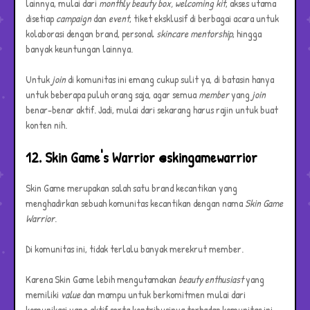
lainnya, mulai dari
monthly beauty box, welcoming kit
, akses utama
disetiap
campaign
dan
event
, tiket eksklusif di berbagai acara untuk
kolaborasi dengan brand, personal
skincare
mentorship
, hingga
banyak keuntungan lainnya.
Untuk
join
di komunitas ini emang cukup sulit ya, di batasin hanya
untuk beberapa puluh orang saja, agar semua
member
yang
join
benar-benar aktif. Jadi, mulai dari sekarang harus rajin untuk buat
konten nih.
12. Skin Game's Warrior @skingamewarrior
Skin Game merupakan salah satu brand kecantikan yang
menghadirkan sebuah komunitas kecantikan dengan nama
Skin Game
Warrior
.
Di komunitas ini, tidak terlalu banyak merekrut member.
Karena Skin Game lebih mengutamakan
beauty enthusiast
yang
memiliki
value
dan mampu untuk berkomitmen mulai dari
komunikasi yang aktif serta kontribusinya terhadap komunitas ini,