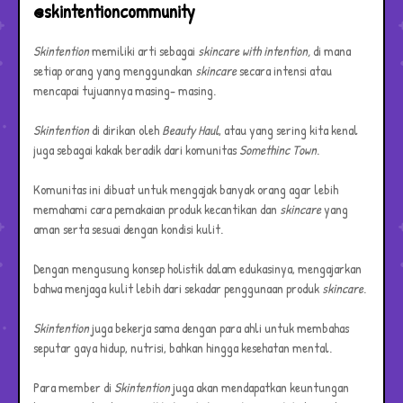
@skintentioncommunity
Skintention
memiliki arti sebagai
skincare with intention,
di mana
setiap orang yang menggunakan
skincare
secara intensi atau
mencapai tujuannya masing- masing.
Skintention
di dirikan oleh
Beauty
Haul
, atau yang sering kita kenal
juga sebagai kakak beradik dari komunitas
Somethinc
Town
.
Komunitas ini dibuat untuk mengajak banyak orang agar lebih
memahami cara pemakaian produk kecantikan dan
skincare
yang
aman serta sesuai dengan kondisi kulit.
Dengan mengusung konsep holistik dalam edukasinya, mengajarkan
bahwa menjaga kulit lebih dari sekadar penggunaan produk
skincare
.
Skintention
juga bekerja sama dengan para ahli untuk membahas
seputar gaya hidup, nutrisi, bahkan hingga kesehatan mental.
Para member di
Skintention
juga akan mendapatkan keuntungan