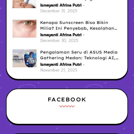
Dipakai Setiap Hari)
Ismayanti Afrina Putri
December 31, 2025
Kenapa Sunscreen Bisa Bikin
Milia? Ini Penyebab, Kesalahan
Umum, dan Cara Mengatasinya
Ismayanti Afrina Putri
December 30, 2025
Pengalaman Seru di ASUS Media
Gathering Medan: Teknologi AI,
Laptop Gaming No.1
Ismayanti Afrina Putri
November 21, 2025
FACEBOOK