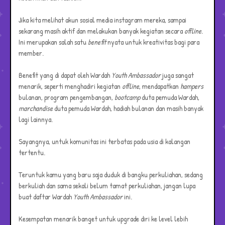
Jika kita melihat akun sosial media instagram mereka, sampai
sekarang masih aktif dan melakukan banyak kegiatan secara
offline
.
Ini merupakan salah satu
benefit
nyata untuk kreativitas bagi para
member.
Benefit yang di dapat oleh Wardah
Youth Ambassador
juga sangat
menarik, seperti menghadiri kegiatan
offline
, mendapatkan
hampers
bulanan, program pengembangan,
bootcamp
duta pemuda Wardah,
marchandise
duta pemuda Wardah, hadiah bulanan dan masih banyak
lagi lainnya.
Sayangnya, untuk komunitas ini terbatas pada usia di kalangan
tertentu.
Teruntuk kamu yang baru saja duduk di bangku perkuliahan, sedang
berkuliah dan sama sekali belum tamat perkuliahan, jangan lupa
buat daftar Wardah
Youth Ambassador
ini.
Kesempatan menarik banget untuk upgrade diri ke level lebih