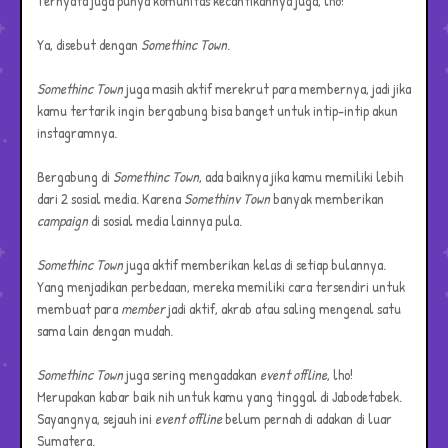
Ternyata juga punya komunitas kecantikannya juga, lho!
Ya, disebut dengan
Somethinc Town
.
Somethinc Town
juga masih aktif merekrut para membernya, jadi jika
kamu tertarik ingin bergabung bisa banget untuk intip-intip akun
instagramnya.
Bergabung di
Somethinc Town
, ada baiknya jika kamu memiliki lebih
dari 2 sosial media. Karena
Somethinv Town
banyak memberikan
campaign
di sosial media lainnya pula.
Somethinc Town
juga aktif memberikan kelas di setiap bulannya.
Yang menjadikan perbedaan, mereka memiliki cara tersendiri untuk
membuat para
member
jadi aktif, akrab atau saling mengenal satu
sama lain dengan mudah.
Somethinc Town
juga sering mengadakan
event offline
, lho!
Merupakan kabar baik nih untuk kamu yang tinggal di Jabodetabek.
Sayangnya, sejauh ini
event offline
belum pernah di adakan di luar
Sumatera.