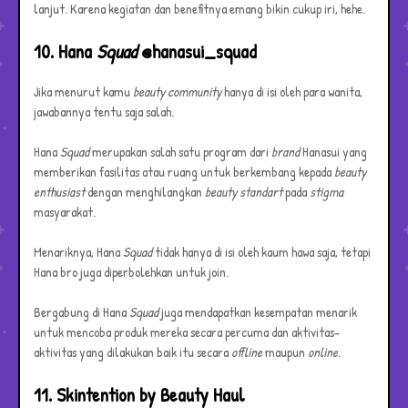
lanjut. Karena kegiatan dan benefitnya emang bikin cukup iri, hehe.
10. Hana
Squad
@hanasui_squad
Jika menurut kamu
beauty community
hanya di isi oleh para wanita,
jawabannya tentu saja salah.
Hana
Squad
merupakan salah satu program dari
brand
Hanasui yang
memberikan fasilitas atau ruang untuk berkembang kepada
beauty
enthusiast
dengan menghilangkan
beauty standart
pada
stigma
masyarakat.
Menariknya, Hana
Squad
tidak hanya di isi oleh kaum hawa saja, tetapi
Hana bro juga diperbolehkan untuk join.
Bergabung di Hana
Squad
juga mendapatkan kesempatan menarik
untuk mencoba produk mereka secara percuma dan aktivitas-
aktivitas yang dilakukan baik itu secara
offline
maupun
online
.
11. Skintention by Beauty Haul