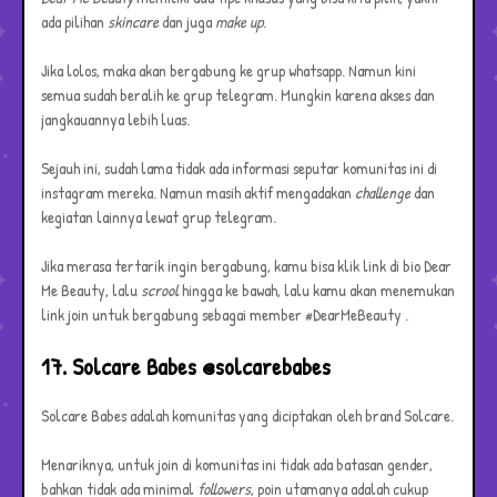
ada pilihan
skincare
dan juga
make up
.
Jika lolos, maka akan bergabung ke grup whatsapp. Namun kini
semua sudah beralih ke grup telegram. Mungkin karena akses dan
jangkauannya lebih luas.
Sejauh ini, sudah lama tidak ada informasi seputar komunitas ini di
instagram mereka. Namun masih aktif mengadakan
challenge
dan
kegiatan lainnya lewat grup telegram.
Jika merasa tertarik ingin bergabung, kamu bisa klik link di bio Dear
Me Beauty, lalu
scrool
hingga ke bawah, lalu kamu akan menemukan
link join untuk bergabung sebagai member #DearMeBeauty .
17. Solcare Babes @solcarebabes
Solcare Babes adalah komunitas yang diciptakan oleh brand Solcare.
Menariknya, untuk join di komunitas ini tidak ada batasan gender,
bahkan tidak ada minimal
followers
, poin utamanya adalah cukup