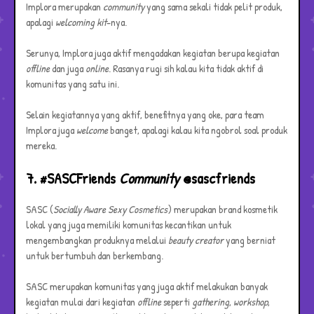
Implora merupakan
community
yang sama sekali tidak pelit produk,
apalagi
welcoming
kit
-nya.
Serunya, Implora juga aktif mengadakan kegiatan berupa kegiatan
offline
dan juga
online
. Rasanya rugi sih kalau kita tidak aktif di
komunitas yang satu ini.
Selain kegiatannya yang aktif, benefitnya yang oke, para team
Implora juga
welcome
banget, apalagi kalau kita ngobrol soal produk
mereka.
7. #SASCFriends
Community
@sascfriends
SASC (
Socially Aware Sexy Cosmetics
) merupakan brand kosmetik
lokal yang juga memiliki komunitas kecantikan untuk
mengembangkan produknya melalui
beauty creator
yang berniat
untuk bertumbuh dan berkembang.
SASC merupakan komunitas yang juga aktif melakukan banyak
kegiatan mulai dari kegiatan
offline
seperti
gathering
,
workshop
,