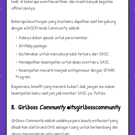
hadir di beberapa
event
kecantikan, dan masih banyak kegiatan
offline
lainnya.
Beberapa keuntungan yang bisa kamu dapatkan saat bergabung
dengan #SASCFriends Community adalah :
Adanya diskon spesial untuk para member.
Birthday package
.
Diutamakan untuk mencoba produk terbaru dari SASC.
Mendapatkan kesempatan untuk akses
event
seru SASC.
Kesempatan menarik menjadi
entrepreneur
dengan SPARK
Program.
Bagaimana, benefit yang menarik bukan? Jadi, jangan sia-siakan
kesempatan kamu saat join jadi member SASC ya,
Putries
.
8. Girlboss
Community
@itsgirlbosscommunity
Girlboss Community
adalah wadahnya para
beauty enthusiast
yang
dihadirkan oleh brand OMG sebagai ruang untuk berkembang dan
saling menginspirasi satu sama lain.