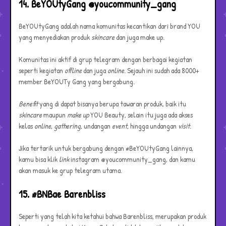
14. BeYOUtyGang @youcommunity_gang
BeYOUtyGang adalah nama komunitas kecantikan dari brand YOU
yang menyediakan produk
skincare
dan juga make up.
Komunitas ini aktif di grup telegram dengan berbagai kegiatan
seperti kegiatan
offline
dan juga
online
. Sejauh ini sudah ada 8000+
member BeYOUTy Gang yang bergabung.
Benefit
yang di dapat bisanya berupa tawaran produk, baik itu
skincare
maupun
make up
YOU Beauty, selain itu juga ada akses
kelas
online
,
gathering
, undangan
event
, hingga undangan
visit
.
Jika tertarik untuk bergabung dengan #BeYOUtyGang lainnya,
kamu bisa klik
link
instagram @youcommunity_gang, dan kamu
akan masuk ke grup telegram utama.
15. #BNBae Barenbliss
Seperti yang telah kita ketahui bahwa Barenbliss, merupakan produk