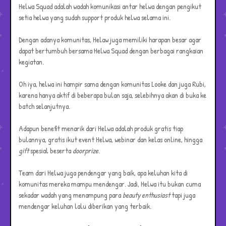
Helwa Squad adalah wadah komunikasi antar helwa dengan pengikut
setia helwa yang sudah support produk helwa selama ini.
Dengan adanya komunitas, Helaw juga memiliki harapan besar agar
dapat bertumbuh bersama Helwa Squad dengan berbagai rangkaian
kegiatan.
Oh iya, helwa ini hampir sama dengan komunitas Looke dan juga Rubi,
karena hanya aktif di beberapa bulan saja, selebihnya akan di buka ke
batch selanjutnya.
Adapun benefit menarik dari Helwa adalah produk gratis tiap
bulannya, gratis ikut event Helwa, webinar dan kelas online, hingga
gift
spesial beserta
doorprize
.
Team dari Helwa juga pendengar yang baik, apa keluhan kita di
komunitas mereka mampu mendengar. Jadi, Helwa itu bukan cuma
sekadar wadah yang menampung para
beauty enthusiast
tapi juga
mendengar keluhan lalu diberikan yang terbaik.