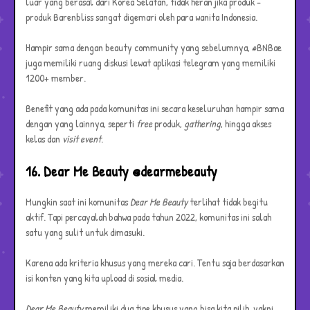
luar yang berasal dari Korea Selatan, tidak heran jika produk -
produk Barenbliss sangat digemari oleh para wanita Indonesia.
Hampir sama dengan beauty community yang sebelumnya, #BNBae
juga memiliki ruang diskusi lewat aplikasi telegram yang memiliki
1200+ member.
Benefit yang ada pada komunitas ini secara keseluruhan hampir sama
dengan yang lainnya, seperti
free
produk,
gathering
, hingga akses
kelas dan
visit event
.
16. Dear Me Beauty @dearmebeauty
Mungkin saat ini komunitas
Dear Me Beauty
terlihat tidak begitu
aktif. Tapi percayalah bahwa pada tahun 2022, komunitas ini salah
satu yang sulit untuk dimasuki.
Karena ada kriteria khusus yang mereka cari. Tentu saja berdasarkan
isi konten yang kita upload di sosial media.
Dear Me Beauty
memiliki dua tipe khusus yang bisa kita pilih, yakni