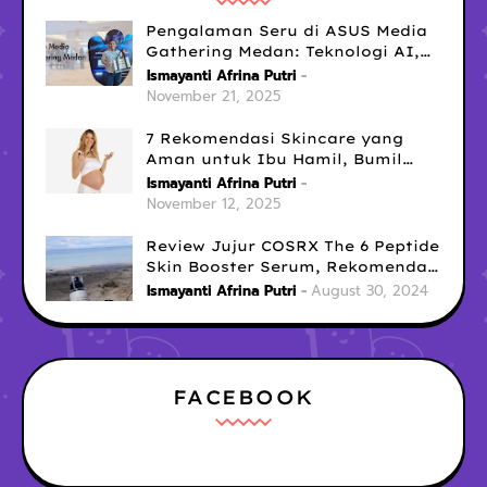
Pengalaman Seru di ASUS Media
Gathering Medan: Teknologi AI,
Laptop Gaming No.1
Ismayanti Afrina Putri
November 21, 2025
7 Rekomendasi Skincare yang
Aman untuk Ibu Hamil, Bumil
Tetap Glowing Tanpa Cemas!
Ismayanti Afrina Putri
November 12, 2025
Review Jujur COSRX The 6 Peptide
Skin Booster Serum, Rekomendasi
Serum Penghilang Bekas Jerawat
Ismayanti Afrina Putri
August 30, 2024
Menghitam
FACEBOOK