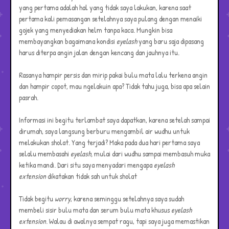
yang pertama adalah hal yang tidak saya lakukan, karena saat
pertama kali pemasangan setelahnya saya pulang dengan menaiki
gojek yang menyediakan helm tanpa kaca. Mungkin bisa
membayangkan bagaimana kondisi
eyelash
yang baru saja dipasang
harus diterpa angin jalan dengan kencang dan jauhnya itu.
Rasanya hampir persis dan mirip pakai bulu mata lalu terkena angin
dan hampir copot, mau ngelakuin apa? Tidak tahu juga, bisa apa selain
pasrah.
Informasi ini begitu terlambat saya dapatkan, karena setelah sampai
dirumah, saya langsung berburu mengambil air wudhu untuk
melakukan sholat. Yang terjadi? Maka pada dua hari pertama saya
selalu membasahi
eyelash,
mulai dari wudhu sampai membasuh muka
ketika mandi. Dari situ saya menyadari mengapa
eyelash
extension
dikatakan tidak sah untuk sholat
Tidak begitu
worry
, karena seminggu setelahnya saya sudah
membeli sisir bulu mata dan serum bulu mata khusus
eyelash
extension
. Walau di awalnya sempat ragu, tapi saya juga memastikan