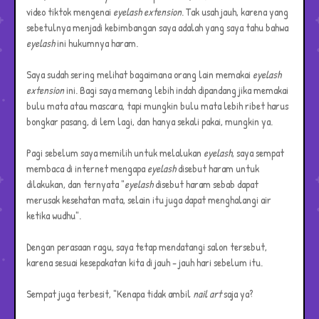
video tiktok mengenai
eyelash extension
. Tak usah jauh, karena yang
sebetulnya menjadi kebimbangan saya adalah yang saya tahu bahwa
eyelash
ini hukumnya haram.
Saya sudah sering melihat bagaimana orang lain memakai
eyelash
extension
ini. Bagi saya memang lebih indah dipandang jika memakai
bulu mata atau mascara, tapi mungkin bulu mata lebih ribet harus
bongkar pasang, di lem lagi, dan hanya sekali pakai, mungkin ya.
Pagi sebelum saya memilih untuk melalukan
eyelash
, saya sempat
membaca di internet mengapa
eyelash
disebut haram untuk
dilakukan, dan ternyata "
eyelash
disebut haram sebab dapat
merusak kesehatan mata, selain itu juga dapat menghalangi air
ketika wudhu".
Dengan perasaan ragu, saya tetap mendatangi salon tersebut,
karena sesuai kesepakatan kita di jauh - jauh hari sebelum itu.
Sempat juga terbesit, "Kenapa tidak ambil
nail art
saja ya?