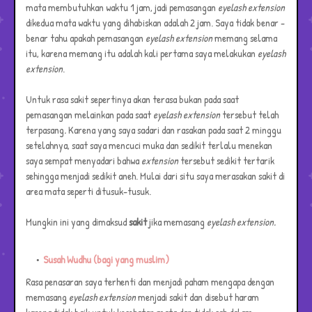
mata membutuhkan waktu 1 jam, jadi pemasangan
eyelash extension
dikedua mata waktu yang dihabiskan adalah 2 jam. Saya tidak benar -
benar tahu apakah pemasangan
eyelash extension
memang selama
itu, karena memang itu adalah kali pertama saya melakukan
eyelash
extension
.
Untuk rasa sakit sepertinya akan terasa bukan pada saat
pemasangan melainkan pada saat
eyelash extension
tersebut telah
terpasang
.
Karena yang saya sadari dan rasakan pada saat 2 minggu
setelahnya, saat saya mencuci muka dan sedikit terlalu menekan
saya sempat menyadari bahwa
extension
tersebut sedikit tertarik
sehingga menjadi sedikit aneh. Mulai dari situ saya merasakan sakit di
area mata seperti ditusuk-tusuk.
Mungkin ini yang dimaksud
sakit
jika memasang
eyelash extension.
Susah Wudhu (bagi yang muslim)
Rasa penasaran saya terhenti dan menjadi paham mengapa dengan
memasang
eyelash extension
menjadi sakit dan disebut haram