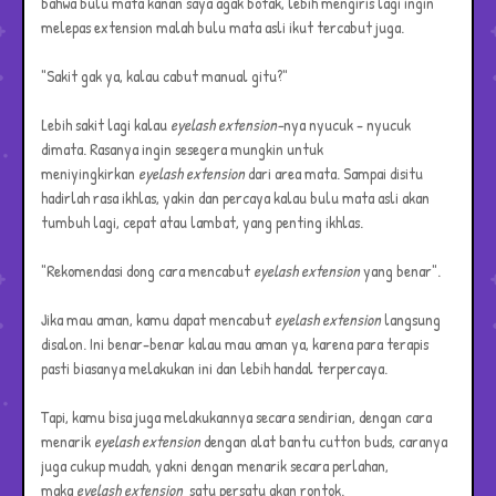
bahwa bulu mata kanan saya agak botak, lebih mengiris lagi ingin
melepas extension malah bulu mata asli ikut tercabut juga.
"Sakit gak ya, kalau cabut manual gitu?"
Lebih sakit lagi kalau
eyelash extension-
nya nyucuk - nyucuk
dimata. Rasanya ingin sesegera mungkin untuk
meniyingkirkan
eyelash extension
dari area mata. Sampai disitu
hadirlah rasa ikhlas, yakin dan percaya kalau bulu mata asli akan
tumbuh lagi, cepat atau lambat, yang penting ikhlas.
"Rekomendasi dong cara mencabut
eyelash extension
yang benar".
Jika mau aman, kamu dapat mencabut
eyelash extension
langsung
disalon. Ini benar-benar kalau mau aman ya, karena para terapis
pasti biasanya melakukan ini dan lebih handal terpercaya.
Tapi, kamu bisa juga melakukannya secara sendirian, dengan cara
menarik
eyelash extension
dengan alat bantu cutton buds, caranya
juga cukup mudah, yakni dengan menarik secara perlahan,
maka
eyelash extension
satu persatu akan rontok.