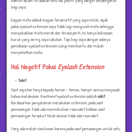
Namun selain itu adalah satu hal positif yang sangat berpengaruh
bagi saya.
bagian mata adalah bagian tersensitif yang saya miliki, sejak
pakai
eyelash extension
saya tidak lagi mengucek mata sehingga
menyebabkan mata merah dan terasa perih. Ini hanya kebiasaan
buruk yang sering saya lakukan. Tapi bagi saya dengan adanya
pemakaian
eyelash extension
cukup membantu dan malah
menyehatkan mata.
Hal Negatif Pakai
Eyelash Extension
Sakit
Saat saya bertanya kepada teman - teman, hampir semua menjawab
bahwa melakukan
treatment
eyelash extension
adalah
sakit
.
Berdasarkan pengalaman melakukan
extension
, pada saat
pemasangan tidak ada menimbulkan rasa sakit bahkan saat
pemasangan tersebut telah selesai tidak ada rasa sakit.
Yang ada malah rasa bosan karena pada saat pemasangan untuk satu