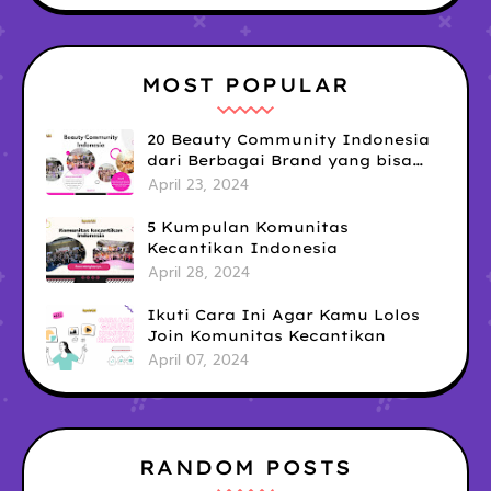
MOST POPULAR
20 Beauty Community Indonesia
dari Berbagai Brand yang bisa
kamu Ikuti untuk Tingkatkan Skill
April 23, 2024
& Upgrade Diri!
5 Kumpulan Komunitas
Kecantikan Indonesia
April 28, 2024
Ikuti Cara Ini Agar Kamu Lolos
Join Komunitas Kecantikan
April 07, 2024
RANDOM POSTS