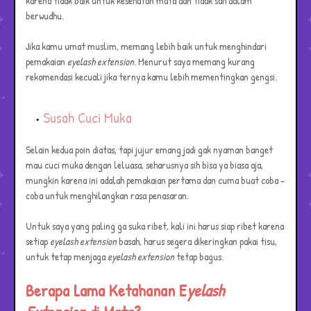
karena tidak baik untuk kesehatan mata dan tidak sah dalam
berwudhu.
Jika kamu umat muslim, memang lebih baik untuk menghindari
pemakaian
eyelash extension
. Menurut saya memang kurang
rekomendasi kecuali jika ternya kamu lebih mementingkan gengsi.
Susah Cuci Muka
Selain kedua poin diatas, tapi jujur emang jadi gak nyaman banget
mau cuci muka dengan leluasa, seharusnya sih bisa ya biasa aja,
mungkin karena ini adalah pemakaian pertama dan cuma buat coba -
coba untuk menghilangkan rasa penasaran.
Untuk saya yang paling ga suka ribet, kali ini harus siap ribet karena
setiap
eyelash extension
basah, harus segera dikeringkan pakai tisu,
untuk tetap menjaga
eyelash extension
tetap bagus.
Berapa Lama Ketahanan E
yelash