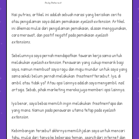
Pic by Pinterest
Haii putries, artikel ini adalah sebuah narasi yang berisikan cerita
atau pengalaman saya dalam pemakaian
eyelash extension
. Artikel
ini dikemas mulai dari pengalaman pemakaian, alasan menggunakan,
cara merawat, dan positif negatif pada pemakaian
eyelash
extensions
.
Sebelumnya saya pernah mendapatkan tawaran kerja sama untuk
melakukan
eyelash extension
. Penawaran yang cukup menarik bagi
saya, namun membuat saya ragu dan maju mundur untuk saya yang
sama sekali belum pernah melakukan
treatment
tersebut. Iya, di
ambil atau tidak ya? Atau opsi lainnya adalah saya mengambil
nail
art
saja. Sebab, pihak marketing mereka juga memberi opsi lainnya.
Iya benar, saya bebas memilih ingin melakukan
treatment
apa dan
yang mana. Namun pada penawaran utama tetap pada
eyelash
extension
.
Kebimbangan tersebut akhirnya memilih jalan saya untuk mencari
tahu, mulai dari tanya ke beberapa teman,
search
dari internet dan