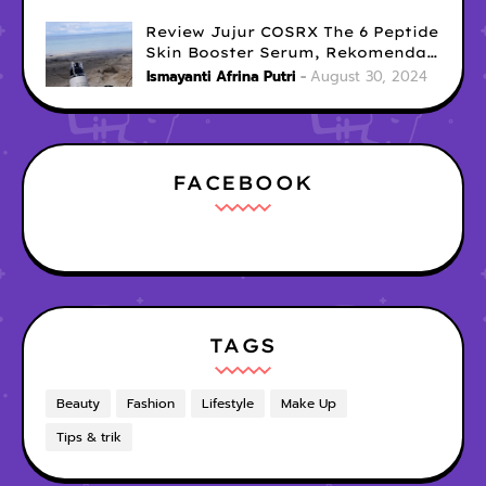
Review Jujur COSRX The 6 Peptide
Skin Booster Serum, Rekomendasi
Serum Penghilang Bekas Jerawat
Ismayanti Afrina Putri
August 30, 2024
Menghitam
FACEBOOK
TAGS
Beauty
Fashion
Lifestyle
Make Up
Tips & trik