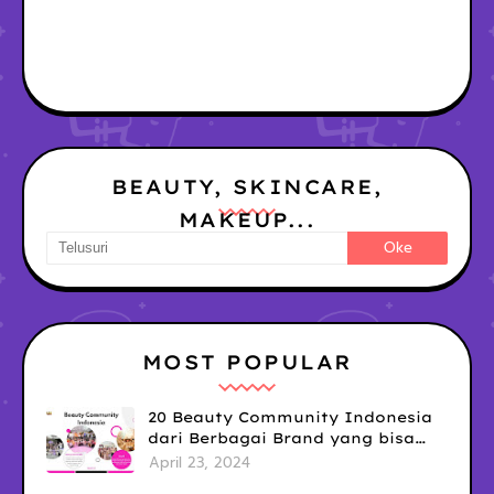
BEAUTY, SKINCARE,
MAKEUP...
MOST POPULAR
20 Beauty Community Indonesia
dari Berbagai Brand yang bisa
kamu Ikuti untuk Tingkatkan Skill
April 23, 2024
& Upgrade Diri!