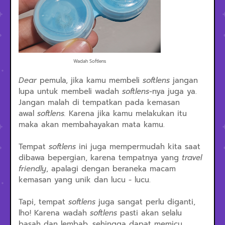
Wadah Softlens
Dear
pemula, jika kamu membeli
softlens
jangan
lupa untuk membeli wadah
softlens
-nya juga ya.
Jangan malah di tempatkan pada kemasan
awal
softlens.
Karena jika kamu melakukan itu
maka akan membahayakan mata kamu.
Tempat
softlens
ini juga mempermudah kita saat
dibawa bepergian, karena tempatnya yang
travel
friendly
, apalagi dengan beraneka macam
kemasan yang unik dan lucu - lucu.
Tapi, tempat
softlens
juga sangat perlu diganti,
lho! Karena wadah
softlens
pasti akan selalu
basah dan lembab, sehingga dapat memicu