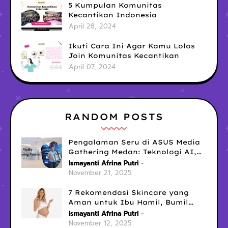
5 Kumpulan Komunitas
Kecantikan Indonesia
April 28, 2024
Ikuti Cara Ini Agar Kamu Lolos
Join Komunitas Kecantikan
April 07, 2024
RANDOM POSTS
Pengalaman Seru di ASUS Media
Gathering Medan: Teknologi AI,
Laptop Gaming No.1
Ismayanti Afrina Putri
November 21, 2025
7 Rekomendasi Skincare yang
Aman untuk Ibu Hamil, Bumil
Tetap Glowing Tanpa Cemas!
Ismayanti Afrina Putri
November 12, 2025