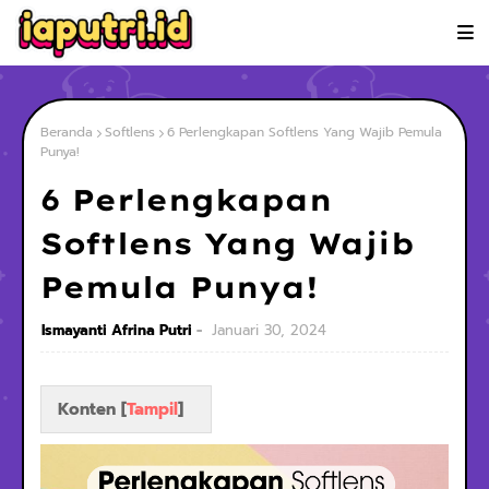
Beranda
Softlens
6 Perlengkapan Softlens Yang Wajib Pemula
Punya!
6 Perlengkapan
Softlens Yang Wajib
Pemula Punya!
Ismayanti Afrina Putri
Januari 30, 2024
Konten [
Tampil
]