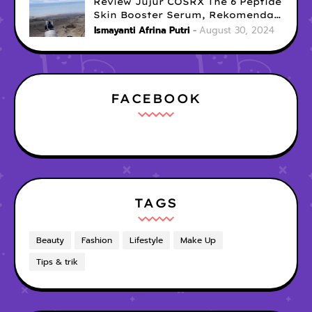
Review Jujur COSRX The 6 Peptide
Skin Booster Serum, Rekomendasi
Serum Penghilang Bekas Jerawat
Ismayanti Afrina Putri
August 30, 2024
Menghitam
FACEBOOK
TAGS
Beauty
Fashion
Lifestyle
Make Up
Tips & trik