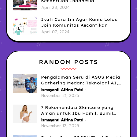
Kecantikan Indonesia
April 28, 2024
Ikuti Cara Ini Agar Kamu Lolos
Join Komunitas Kecantikan
April 07, 2024
RANDOM POSTS
Pengalaman Seru di ASUS Media
Gathering Medan: Teknologi AI,
Laptop Gaming No.1
Ismayanti Afrina Putri
November 21, 2025
7 Rekomendasi Skincare yang
Aman untuk Ibu Hamil, Bumil
Tetap Glowing Tanpa Cemas!
Ismayanti Afrina Putri
November 12, 2025