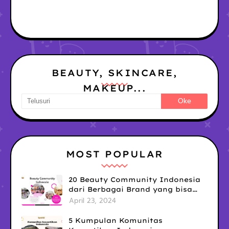
BEAUTY, SKINCARE,
MAKEUP...
MOST POPULAR
20 Beauty Community Indonesia
dari Berbagai Brand yang bisa
kamu Ikuti untuk Tingkatkan Skill
April 23, 2024
& Upgrade Diri!
5 Kumpulan Komunitas